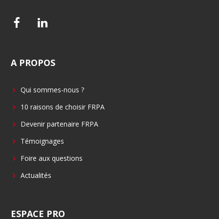
F
L
a
i
c
n
A
PROPOS
e
k
b
e
Qui sommes-nous ?
o
d
o
i
10 raisons de choisir FRPA
k
n
Devenir partenaire FRPA
Témoignages
Foire aux questions
Actualités
ESPACE
PRO