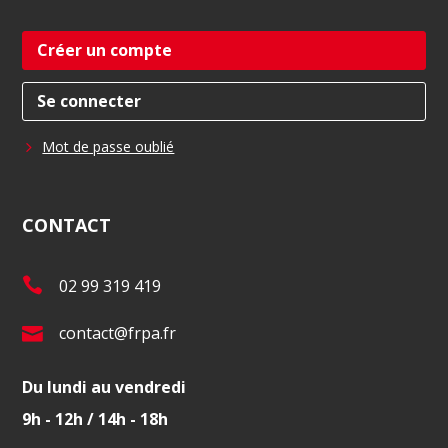
Créer un compte
Se connecter
Mot de passe oublié
CONTACT
T
02 99 319 419
é
E
contact@frpa.fr
l
-
.
Du lundi au vendredi
m
:
9h - 12h / 14h - 18h
a