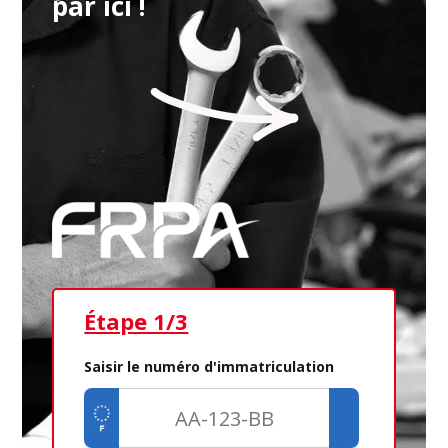
par ici !
Étape 1/3
Ét
Saisir le numéro d'immatriculation