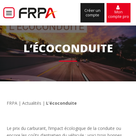
Créer un
Mon
compte
compte pro
L’ÉCOCONDUITE
FRPA
|
Actualités
|
L’écoconduite
Le prix du carburant, l’impact écologique de la conduite ou
encore les coûts d’entretien du véhicule : voici trois bonnes