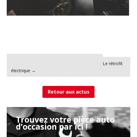
←
Les scandales ayant marqué l’automobile
Le rétrofit
électrique
→
Retour aux actus
Trouvez votre pièce auto
d’occasion par ici !