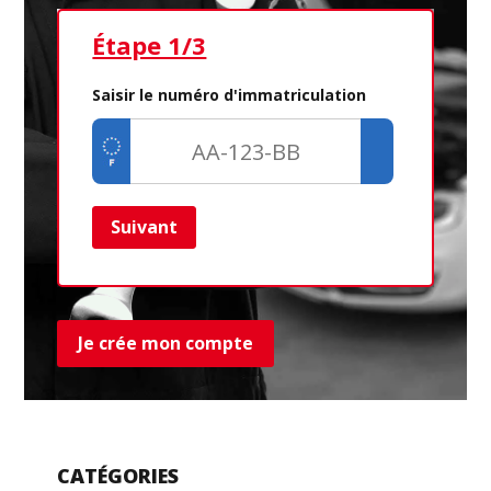
Étape 1/3
Ét
Saisir le numéro d'immatriculation
Suivant
Ret
Je crée mon compte
CATÉGORIES