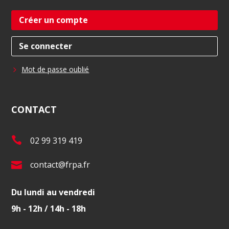
Créer un compte
Se connecter
Mot de passe oublié
CONTACT
T
02 99 319 419
é
E
contact@frpa.fr
l
-
.
Du lundi au vendredi
m
:
9h - 12h / 14h - 18h
a
i