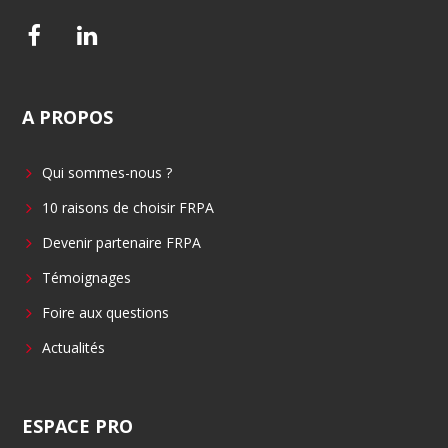
F
L
a
i
c
n
A
PROPOS
e
k
b
e
Qui sommes-nous ?
o
d
o
i
10 raisons de choisir FRPA
k
n
Devenir partenaire FRPA
Témoignages
Foire aux questions
Actualités
ESPACE
PRO