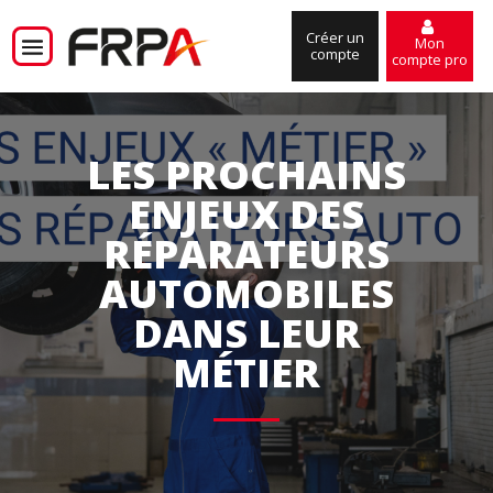
Créer un
Mon
compte
compte pro
LES PROCHAINS
ENJEUX DES
RÉPARATEURS
AUTOMOBILES
DANS LEUR
MÉTIER