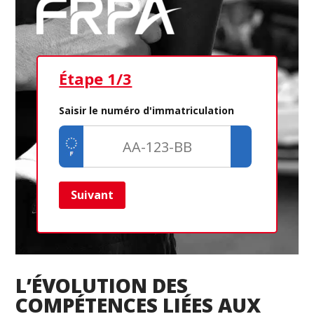
Étape 1/3
Ét
Saisir le numéro d'immatriculation
Suivant
Ret
L’ÉVOLUTION DES
COMPÉTENCES LIÉES AUX