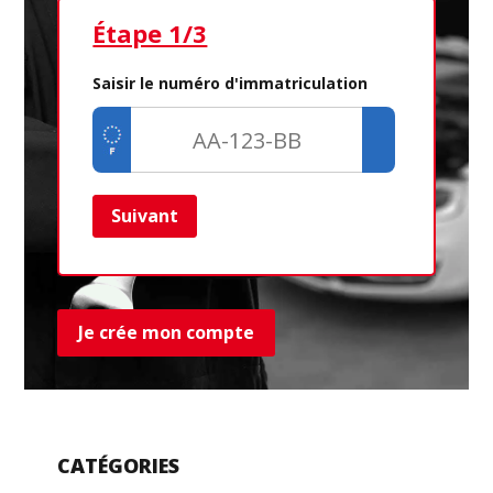
Étape 1/3
Ét
Saisir le numéro d'immatriculation
Suivant
Ret
Je crée mon compte
CATÉGORIES