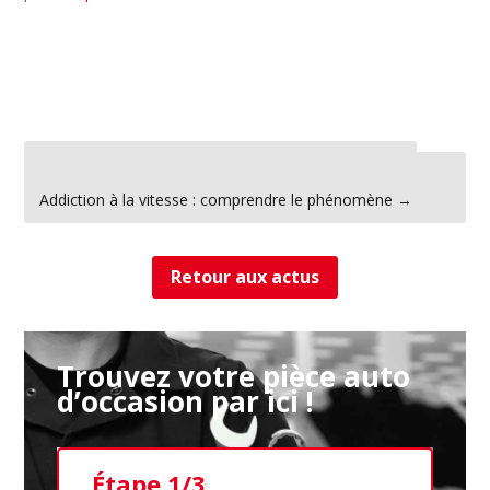
←
Et si on interdisait totalement la voiture en ville ?
Addiction à la vitesse : comprendre le phénomène
→
Retour aux actus
Trouvez votre pièce auto
d’occasion par ici !
Étape 1/3
Ét