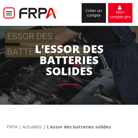
Créer un
Mon
compte
compte pro
L’ESSOR DES
BATTERIES
SOLIDES
FRPA
|
Actualités
|
L’essor des batteries solides