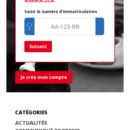
Saisir le numéro d'immatriculation
Suivant
Ret
Je crée mon compte
CATÉGORIES
ACTUALITÉS