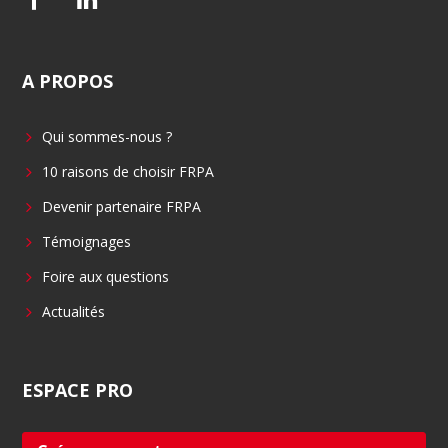
a
i
c
n
A
PROPOS
e
k
b
e
Qui sommes-nous ?
o
d
o
i
10 raisons de choisir FRPA
k
n
Devenir partenaire FRPA
Témoignages
Foire aux questions
Actualités
ESPACE
PRO