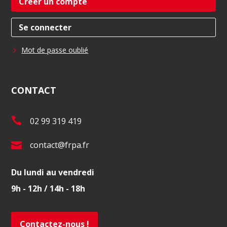
Créer un compte
Se connecter
Mot de passe oublié
CONTACT
T
02 99 319 419
é
E
contact@frpa.fr
l
-
.
Du lundi au vendredi
m
:
9h - 12h / 14h - 18h
a
i
l
Contactez-nous !