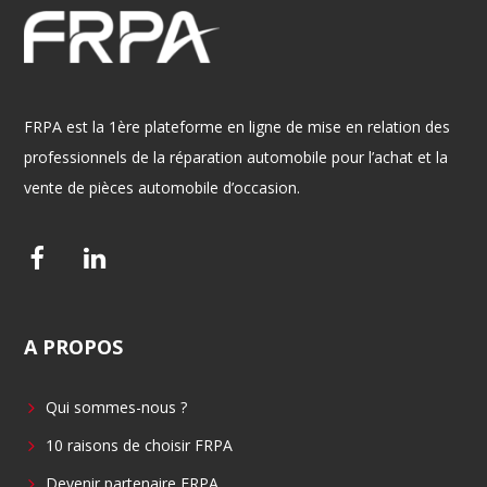
FRPA est la 1ère plateforme en ligne de mise en relation des
professionnels de la réparation automobile pour l’achat et la
vente de pièces automobile d’occasion.
F
L
a
i
c
n
A
PROPOS
e
k
b
e
Qui sommes-nous ?
o
d
o
i
10 raisons de choisir FRPA
k
n
Devenir partenaire FRPA