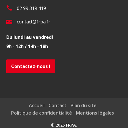
T
02 99 319 419
é
E
contact@frpa.fr
l
-
.
Du lundi au vendredi
m
:
9h - 12h / 14h - 18h
a
i
l
Contactez-nous !
:
Accueil
Contact
Plan du site
Politique de confidentialité
Mentions légales
© 2026
FRPA
.