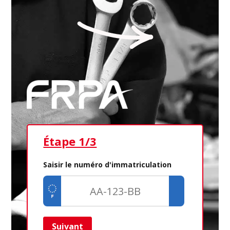
Étape 1/3
Ét
Saisir le numéro d'immatriculation
Suivant