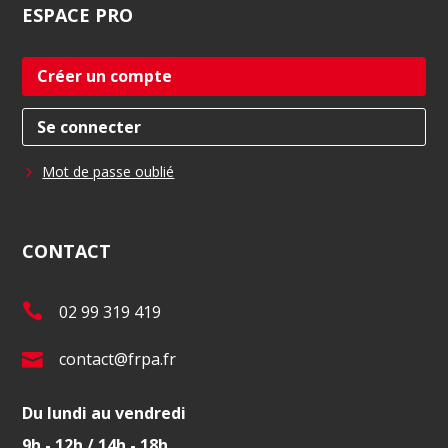
ESPACE
PRO
Créer un compte
Se connecter
Mot de passe oublié
CONTACT
T
02 99 319 419
é
E
contact@frpa.fr
l
-
.
Du lundi au vendredi
m
:
9h - 12h / 14h - 18h