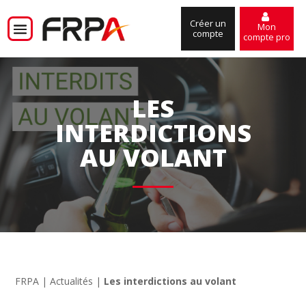
Créer un
Mon
compte
compte pro
LES
INTERDICTIONS
AU VOLANT
FRPA
|
Actualités
|
Les interdictions au volant