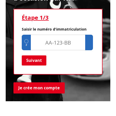
Étape 1/3
Ét
Saisir le numéro d'immatriculation
Suivant
Ret
Je crée mon compte