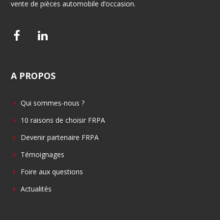
vente de pièces automobile d’occasion.
F
L
a
i
c
n
A
PROPOS
e
k
b
e
Qui sommes-nous ?
o
d
o
i
10 raisons de choisir FRPA
k
n
Devenir partenaire FRPA
Témoignages
Foire aux questions
Actualités