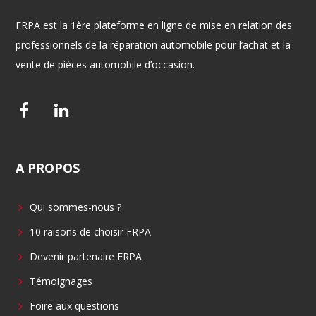
FRPA est la 1ère plateforme en ligne de mise en relation des
professionnels de la réparation automobile pour l’achat et la
vente de pièces automobile d’occasion.
F
L
a
i
c
n
A
PROPOS
e
k
b
e
Qui sommes-nous ?
o
d
o
i
10 raisons de choisir FRPA
k
n
Devenir partenaire FRPA
Témoignages
Foire aux questions