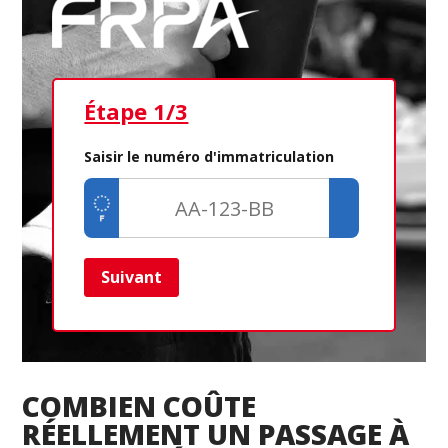
Étape 1/3
Ét
Saisir le numéro d'immatriculation
Suivant
Ret
COMBIEN COÛTE
RÉELLEMENT UN PASSAGE À