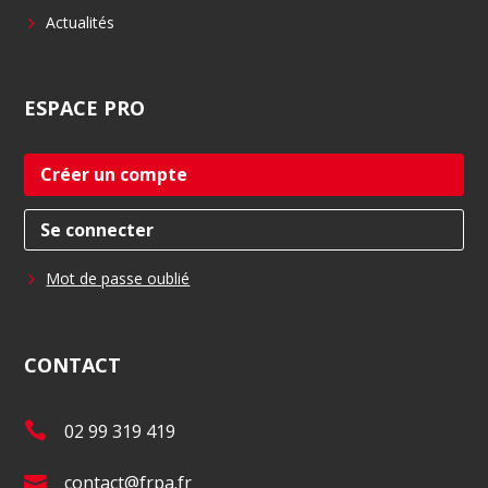
Actualités
ESPACE
PRO
Créer un compte
Se connecter
Mot de passe oublié
CONTACT
T
02 99 319 419
é
E
contact@frpa.fr