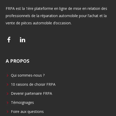
FRPA est la 1ère plateforme en ligne de mise en relation des
professionnels de la réparation automobile pour l’achat et la
vente de pièces automobile d’occasion.
F
L
a
i
c
n
A
PROPOS
e
k
b
e
Qui sommes-nous ?
o
d
o
i
10 raisons de choisir FRPA
k
n
Devenir partenaire FRPA
Témoignages
Foire aux questions