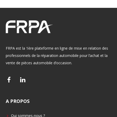
FRPA est la 1ère plateforme en ligne de mise en relation des
professionnels de la réparation automobile pour l’achat et la
vente de pièces automobile d’occasion.
F
L
a
i
c
n
A
PROPOS
e
k
b
e
Qui sommes-nous ?
o
d