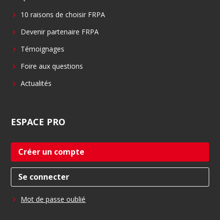
o
i
10 raisons de choisir FRPA
k
n
Devenir partenaire FRPA
Témoignages
Foire aux questions
Actualités
ESPACE
PRO
Créer un compte
Se connecter
Mot de passe oublié