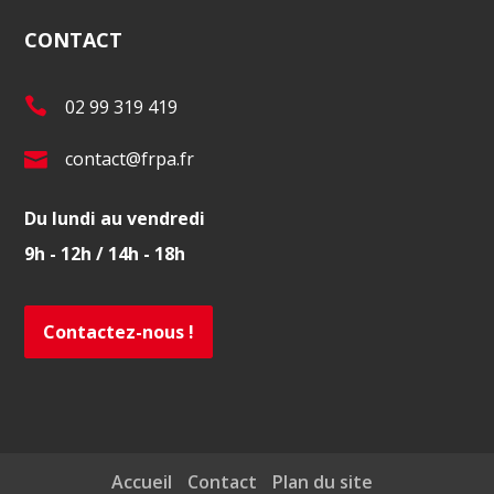
CONTACT
T
02 99 319 419
é
E
contact@frpa.fr
l
-
.
Du lundi au vendredi
m
:
9h - 12h / 14h - 18h
a
i
l
Contactez-nous !
:
Accueil
Contact
Plan du site