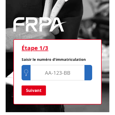
Étape 1/3
Ét
Saisir le numéro d'immatriculation
Suivant
Ret