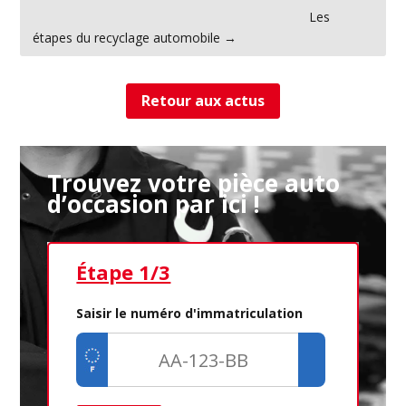
←
Les femmes de pouvoir dans l'automobile
Les
étapes du recyclage automobile
→
Retour aux actus
Trouvez votre pièce auto
d’occasion par ici !
Étape 1/3
Ét
Saisir le numéro d'immatriculation