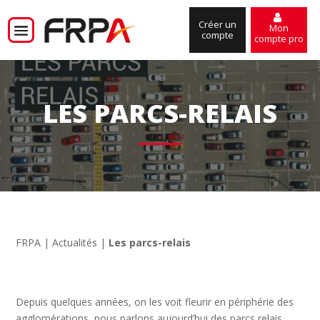
Créer un
Mon
compte
compte pro
LES PARCS-RELAIS
FRPA
|
Actualités
|
Les parcs-relais
Depuis quelques années, on les voit fleurir en périphérie des
agglomérations, nous parlons aujourd’hui des parcs relais.