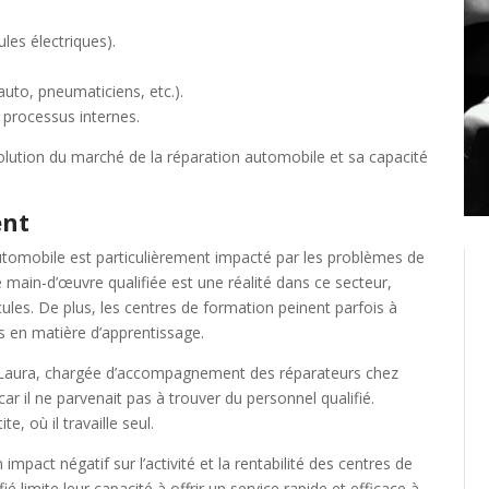
Créer un compte
les électriques).
Retour
uto, pneumaticiens, etc.).
s processus internes.
volution du marché de la réparation automobile et sa capacité
ent
tomobile est particulièrement impacté par les problèmes de
e main-d’œuvre qualifiée est une réalité dans ce secteur,
icules. De plus, les centres de formation peinent parfois à
s en matière d’apprentissage.
à Laura, chargée d’accompagnement des réparateurs chez
r il ne parvenait pas à trouver du personnel qualifié.
e, où il travaille seul.
mpact négatif sur l’activité et la rentabilité des centres de
ié limite leur capacité à offrir un service rapide et efficace à