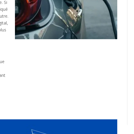
. Si
liqué
utre.
ital,
plus
que
ant