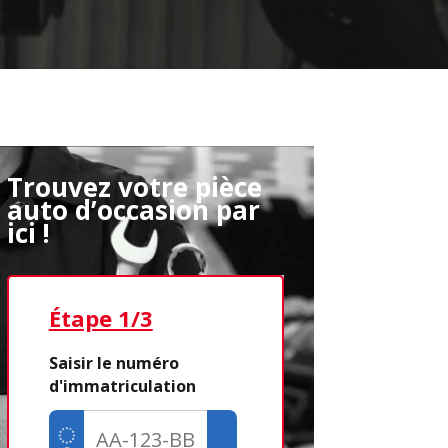
Trouvez votre pièce
auto d’occasion par
ici !
Étape 1/3
Étape 2/3
Saisir le numéro
d'immatriculation
Déjà adhére