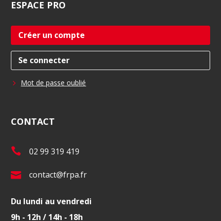
ESPACE
PRO
Créer un compte
Se connecter
Mot de passe oublié
CONTACT
T
02 99 319 419
é
E
contact@frpa.fr
l
-
.
Du lundi au vendredi
m
:
9h - 12h / 14h - 18h
a