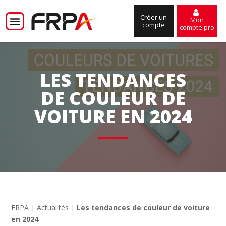
Créer un
Mon
compte
compte pro
LES TENDANCES
DE COULEUR DE
VOITURE EN 2024
FRPA
|
Actualités
|
Les tendances de couleur de voiture
en 2024