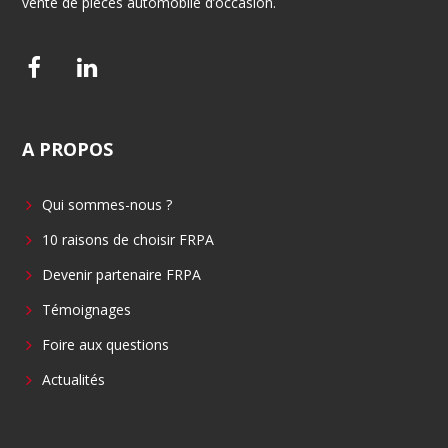
vente de pièces automobile d’occasion.
F
L
a
i
c
n
A
PROPOS
e
k
b
e
Qui sommes-nous ?
o
d
o
i
10 raisons de choisir FRPA
k
n
Devenir partenaire FRPA
Témoignages
Foire aux questions
Actualités