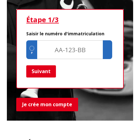
Étape 1/3
Ét
Saisir le numéro d'immatriculation
Suivant
Ret
Je crée mon compte