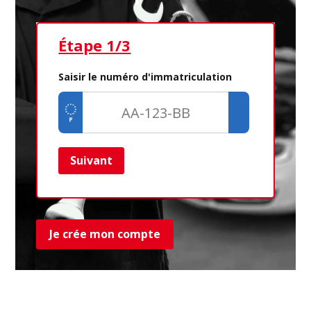
Étape 1/3
Ét
Saisir le numéro d'immatriculation
Suivant
Ret
Je crée mon compte