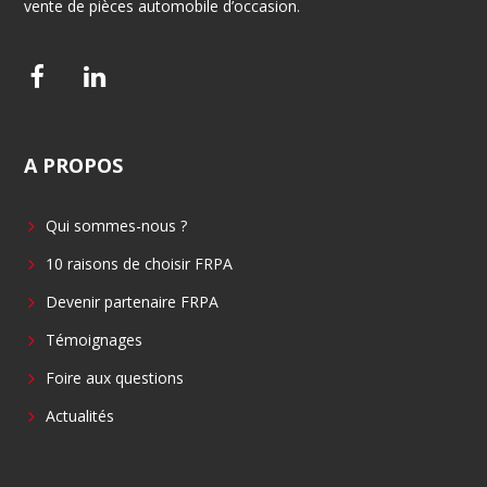
vente de pièces automobile d’occasion.
F
L
a
i
c
n
A
PROPOS
e
k
b
e
Qui sommes-nous ?
o
d
o
i
10 raisons de choisir FRPA
k
n
Devenir partenaire FRPA
Témoignages
Foire aux questions
Actualités