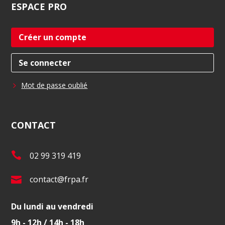
ESPACE
PRO
Créer un compte
Se connecter
Mot de passe oublié
CONTACT
T
02 99 319 419
é
E
contact@frpa.fr
l
-
.
Du lundi au vendredi
m
:
9h - 12h / 14h - 18h