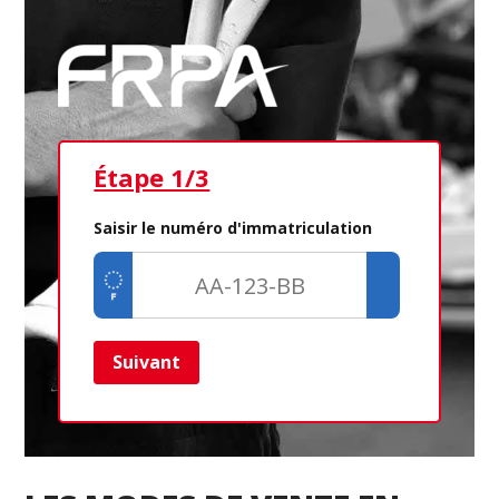
Étape 1/3
Ét
Saisir le numéro d'immatriculation
Suivant
Ret