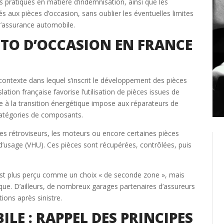
 pratiques en matière d’indemnisation, ainsi que les
aux pièces d’occasion, sans oublier les éventuelles limites
Créer un compte
l’assurance automobile.
AUTO D’OCCASION EN FRANCE
Retour
contexte dans lequel s’inscrit le développement des pièces
lation française favorise l’utilisation de pièces issues de
ative à la transition énergétique impose aux réparateurs de
catégories de composants.
 les rétroviseurs, les moteurs ou encore certaines pièces
’usage (VHU). Ces pièces sont récupérées, contrôlées, puis
st plus perçu comme un choix « de seconde zone », mais
e. D’ailleurs, de nombreux garages partenaires d’assureurs
ions après sinistre.
E : RAPPEL DES PRINCIPES