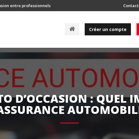
asion entre professionnels
Contact
A
Créer un compte
c
c
u
e
i
l
TO D’OCCASION : QUEL 
’ASSURANCE AUTOMOBILE