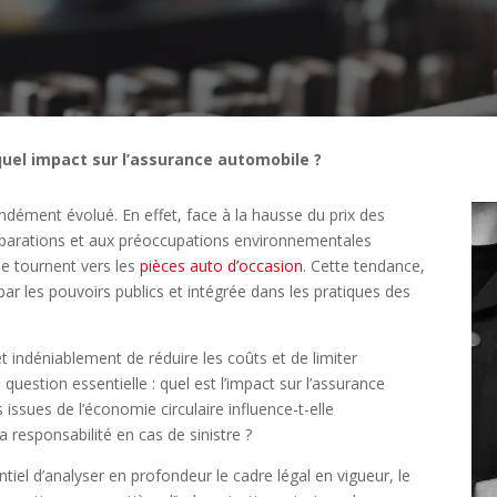
quel impact sur l’assurance automobile ?
ndément évolué. En effet, face à la hausse du prix des
réparations et aux préoccupations environnementales
se tournent vers les
pièces auto d’occasion
. Cette tendance,
r les pouvoirs publics et intégrée dans les pratiques des
t indéniablement de réduire les coûts et de limiter
question essentielle : quel est l’impact sur l’assurance
Étape 2/3
s issues de l’économie circulaire influence-t-elle
a responsabilité en cas de sinistre ?
Déjà adhérent ?
ntiel d’analyser en profondeur le cadre légal en vigueur, le