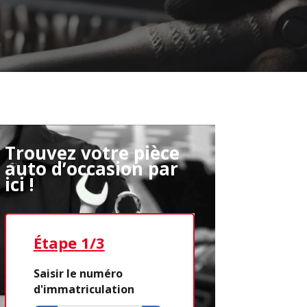
Trouvez votre pièce
auto d’occasion par
ici !
Étape 1/3
Étape 2/3
Saisir le numéro
d'immatriculation
Déjà adhére