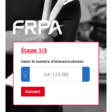
Étape 1/3
Ét
Saisir le numéro d'immatriculation
Suivant
Ret