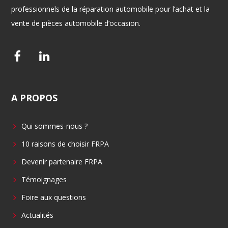
professionnels de la réparation automobile pour l’achat et la
vente de pièces automobile d’occasion.
F
L
a
i
c
n
A
PROPOS
e
k
b
e
Qui sommes-nous ?
o
d
o
i
10 raisons de choisir FRPA
k
n
Devenir partenaire FRPA
Témoignages
Foire aux questions
Actualités