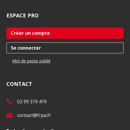
ESPACE
PRO
Créer un compte
Se connecter
Mot de passe oublié
CONTACT
T
02 99 319 419
é
E
contact@frpa.fr
l
-
.