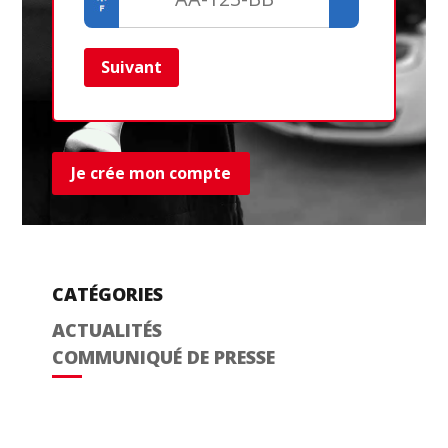
Suivant
Ret
Je crée mon compte
CATÉGORIES
ACTUALITÉS
COMMUNIQUÉ DE PRESSE