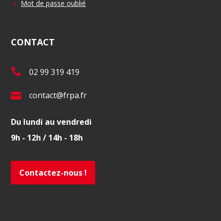
Mot de passe oublié
CONTACT
T
02 99 319 419
é
E
contact@frpa.fr
l
-
.
Du lundi au vendredi
m
:
9h - 12h / 14h - 18h
a
i
l
Contactez-nous !
: