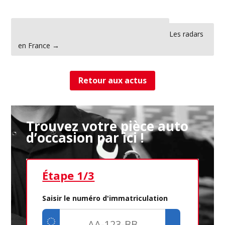
←
La voiture électrique est-elle si « écolo » ?
Les radars
en France
→
Retour aux actus
Trouvez votre pièce auto
d’occasion par ici !
Étape 1/3
Ét
Saisir le numéro d'immatriculation