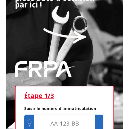
par ici !
Étape 1/3
Ét
Saisir le numéro d'immatriculation