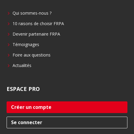
b
e
Qui sommes-nous ?
o
d
o
i
10 raisons de choisir FRPA
k
n
Devenir partenaire FRPA
Témoignages
Foire aux questions
Actualités
ESPACE
PRO
Créer un compte
Se connecter