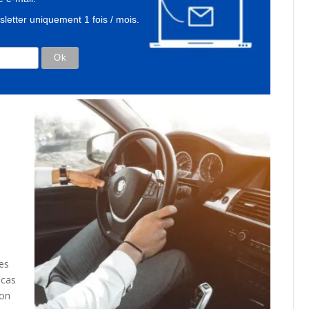
letter uniquement 1 fois / mois.
les
 cas
ion