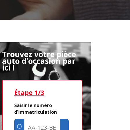
Trouvez votre pièce
auto d’occasion par
ici !
Étape 1/3
Étape 2/3
Saisir le numéro
d'immatriculation
Déjà adhére