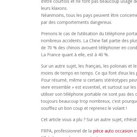
d’être courtois et ne font pas beaucoup usage d
leurs klaxons.
Néanmoins, tous les pays peuvent être concern
par des comportements dangereux.
Prenons le cas de l’utilisation du téléphone port
nombreux accidents. La Chine fait partie des plu
de 70 % des chinois avouent téléphoner en condui
La France quant à elle, est à 40 %.
Sur un autre sujet, les français, les polonais et
moins de temps en temps. Ce qui font d’eux les p
Pour résumé, même si certains stéréotypes peuvent
vivre ensemble » est essentiel, et surtout sur les
utiliser son téléphone portable ne sont pas des
toujours beaucoup trop nombreux, c’est pourquoi
soufflez un bon coup et reprenez le volant !
Cet article vous a plu ? Sur un autre sujet, n’hés
FRPA, professionnel de la
pièce auto occasion
es