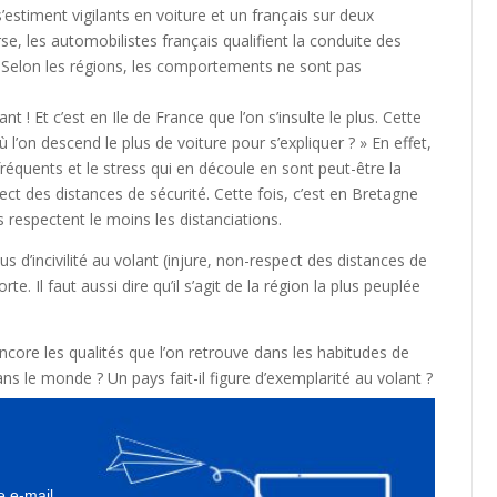
s’estiment vigilants en voiture et un français sur deux
se, les automobilistes français qualifient la conduite des
. Selon les régions, les comportements ne sont pas
t ! Et c’est en Ile de France que l’on s’insulte le plus. Cette
l’on descend le plus de voiture pour s’expliquer ? » En effet,
réquents et le stress qui en découle en sont peut-être la
pect des distances de sécurité. Cette fois, c’est en Bretagne
respectent le moins les distanciations.
us d’incivilité au volant (injure, non-respect des distances de
rte. Il faut aussi dire qu’il s’agit de la région la plus peuplée
ncore les qualités que l’on retrouve dans les habitudes de
ns le monde ? Un pays fait-il figure d’exemplarité au volant ?
e e-mail.