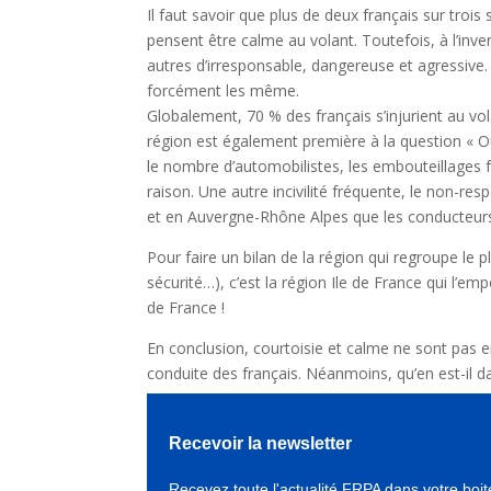
Il faut savoir que plus de deux français sur trois 
pensent être calme au volant. Toutefois, à l’inver
autres d’irresponsable, dangereuse et agressive
forcément les même.
Globalement, 70 % des français s’injurient au volan
région est également première à la question « Où 
le nombre d’automobilistes, les embouteillages f
raison. Une autre incivilité fréquente, le non-res
et en Auvergne-Rhône Alpes que les conducteurs 
Pour faire un bilan de la région qui regroupe le pl
sécurité…), c’est la région Ile de France qui l’empo
de France !
En conclusion, courtoisie et calme ne sont pas e
conduite des français. Néanmoins, qu’en est-il da
Recevoir la newsletter
Recevez toute l'actualité FRPA dans votre boit