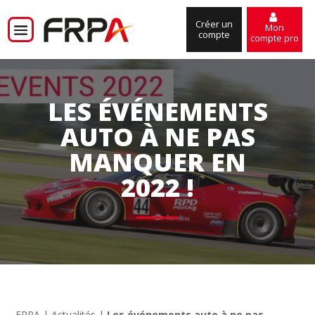
Créer un
Mon
compte
compte pro
LES ÉVÉNEMENTS
AUTO À NE PAS
MANQUER EN
2022 !
FRPA
|
Actualités
|
Les événements auto à ne pas