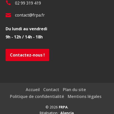
T
02 99 319 419
é
E
contact@frpa.fr
l
-
.
Du lundi au vendredi
m
:
9h - 12h / 14h - 18h
a
i
l
Contactez-nous !
:
Accueil
Contact
Plan du site
Politique de confidentialité
Mentions légales
© 2026
FRPA
.
Réalisation :
Alancia
.