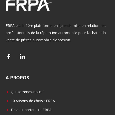
FRPA est la 1ère plateforme en ligne de mise en relation des
professionnels de la réparation automobile pour l’achat et la
vente de pièces automobile d’occasion.
F
L
a
i
c
n
A
PROPOS
e
k
b
e
Qui sommes-nous ?
o
d
o
i
10 raisons de choisir FRPA
k
n
Devenir partenaire FRPA