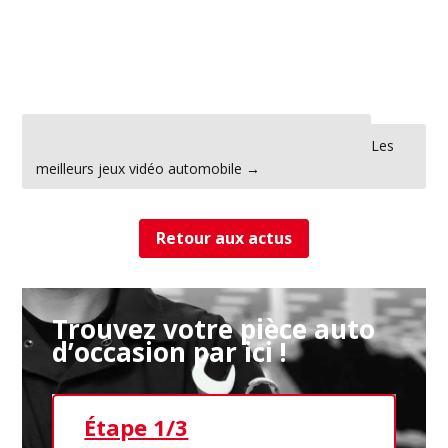
←
Les moyens de transport préférés des français
Les
meilleurs jeux vidéo automobile
→
Retour aux actus
Trouvez votre pièce auto
d’occasion par ici !
Étape 1/3
Ét