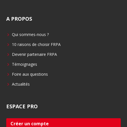
a
i
c
n
A
PROPOS
e
k
b
e
Qui sommes-nous ?
o
d
o
i
10 raisons de choisir FRPA
k
n
Devenir partenaire FRPA
Témoignages
Foire aux questions
Actualités
ESPACE
PRO
Créer un compte