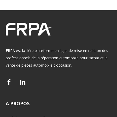
FRPA est la 1ère plateforme en ligne de mise en relation des
professionnels de la réparation automobile pour l’achat et la
vente de pièces automobile d’occasion.
F
L
a
i
c
n
A
PROPOS
e
k
b
e