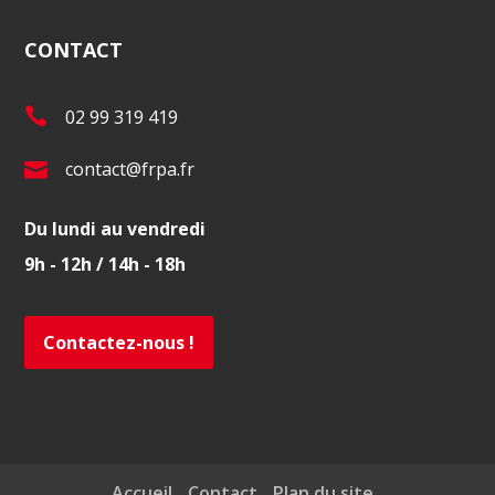
CONTACT
T
02 99 319 419
é
E
contact@frpa.fr
l
-
.
Du lundi au vendredi
m
:
9h - 12h / 14h - 18h
a
i
l
Contactez-nous !
:
Accueil
Contact
Plan du site