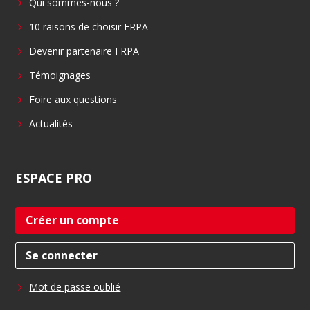
Qui sommes-nous ?
o
d
o
i
10 raisons de choisir FRPA
k
n
Devenir partenaire FRPA
Témoignages
Foire aux questions
Actualités
ESPACE
PRO
Créer un compte
Se connecter
Mot de passe oublié