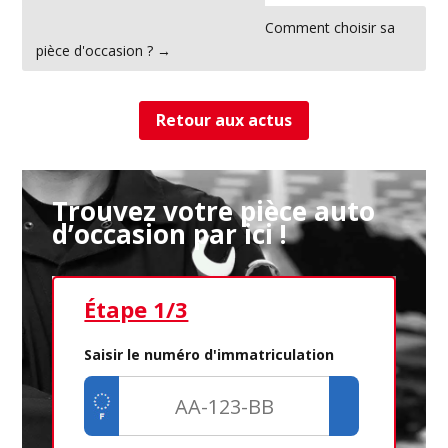
←
Le prix du carburant en France
Comment choisir sa
pièce d'occasion ?
→
Retour aux actus
Trouvez votre pièce auto
d’occasion par ici !
Étape 1/3
Ét
Saisir le numéro d'immatriculation