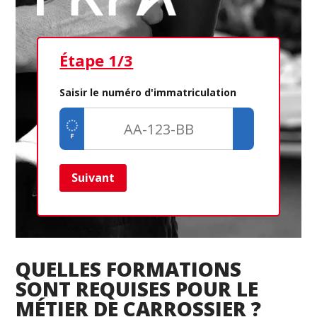
Étape 1/3
Ét
Saisir le numéro d'immatriculation
Suivant
Ret
QUELLES FORMATIONS
SONT REQUISES POUR LE
MÉTIER DE CARROSSIER ?