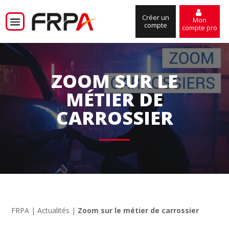
Créer un
Mon
compte
compte pro
ZOOM SUR LE
MÉTIER DE
CARROSSIER
FRPA
|
Actualités
|
Zoom sur le métier de carrossier