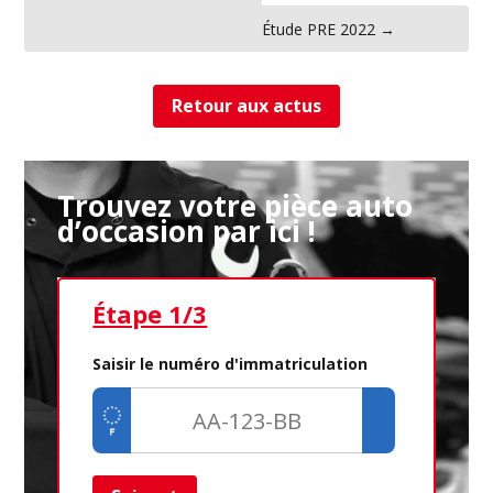
←
Les casses auto sauvages
Étude PRE 2022
→
Retour aux actus
Trouvez votre pièce auto
d’occasion par ici !
Étape 1/3
Ét
Saisir le numéro d'immatriculation