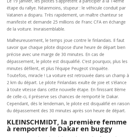
Le 19 janvier, les pilotes s’apprêtent à participer à la 14ème
étape du rallye. Néanmoins, stupeur : le véhicule conduit par
Vatanen a disparu. Très rapidement, un maître chanteur se
manifeste et demande 25 millions de Franc CFA en échange
de la voiture. Invraisemblable.
Malheureusement, le temps joue contre le finlandais. Il faut
savoir que chaque pilote dispose d’une heure de départ bien
précise avec une marge de 30 minutes. En cas de
dépassement, le pilote est disqualifié. C’est pourquoi, plus les
minutes défilent, et plus l’équipe Peugeot s’inquiète.
Toutefois, miracle ! La voiture est retrouvée dans un champ à
2 km du départ. Le pilote Finlandais exulte de joie et s’élance
à toute vitesse dans cette nouvelle étape. En finissant 8ème
de celle-ci, il préserve ses chances de remporté le Dakar.
Cependant, dès le lendemain, le pilote est disqualifié en raison
du dépassement des 30 minutes après son heure de départ.
KLEINSCHMIDT, la première femme
à remporter le Dakar en buggy