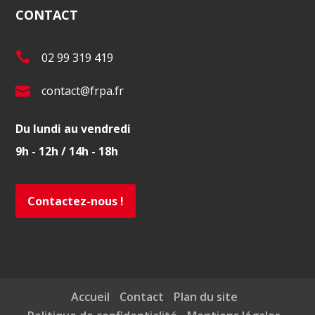
CONTACT
T
02 99 319 419
é
E
contact@frpa.fr
l
-
.
Du lundi au vendredi
m
:
9h - 12h / 14h - 18h
a
i
l
Contactez-nous !
:
Accueil
Contact
Plan du site