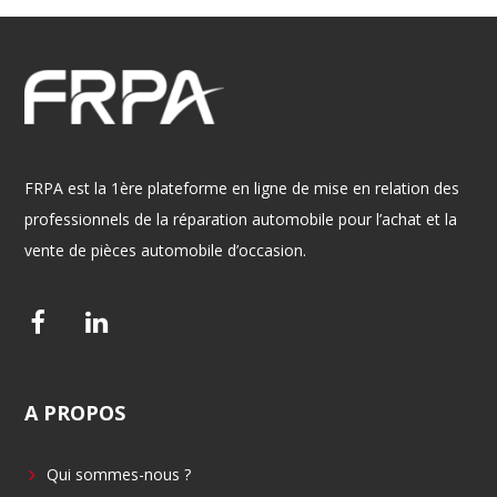
FRPA est la 1ère plateforme en ligne de mise en relation des
professionnels de la réparation automobile pour l’achat et la
vente de pièces automobile d’occasion.
F
L
a
i
c
n
A
PROPOS
e
k
b
e
Qui sommes-nous ?
o
d