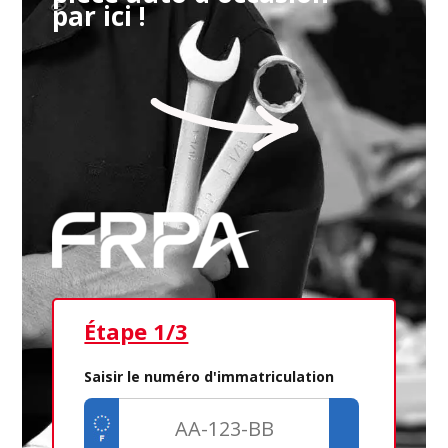
par ici !
Étape 1/3
Ét
Saisir le numéro d'immatriculation