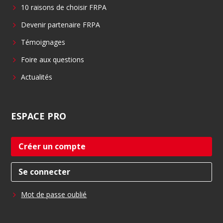
o
i
10 raisons de choisir FRPA
k
n
Devenir partenaire FRPA
Témoignages
Foire aux questions
Actualités
ESPACE
PRO
Créer un compte
Se connecter
Mot de passe oublié